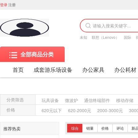
登录
注册
未知
联想（Lenovo）
国际
全部商品分类
首页
成套游乐场设备
办公家具
办公耗材
分类筛选
玩具设备
微波炉
通信终端部件
移动存储
金属质屏风类
木质屏风类
其他材质架类
金
价格
620元以下
620-2000元
2000-3000元
300
保险柜
木质柜类
其他沙发类
藤沙发类
木骨架沙发类
金属骨架沙发类
其他椅凳类
推荐热卖
综合
销量
价格
评论
新
竹制、藤制等材料椅凳类
木骨架为主的椅凳类