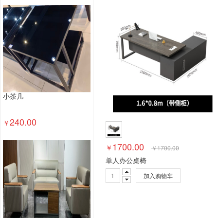
塑料台、桌类
木制台、桌类
轻金属台、桌类
其他床类
藤床类
竹床类
塑料床类
藤床
钢塑床类
钢木床类
色带
墨水盒
喷墨盒
数据库管理系统
特殊照相机
专用照相机
静
通用摄像机
其他视频会议系统设备
音视频矩
视频会议控制台
传真通信设备
扫描仪
碎纸
复印机
热水器
洗衣机
空气净化设备
空
小茶几
针式打印机
激光打印机
喷墨打印机
防火墙
以太网交换机
路由器
液晶显示器
平板式微
240.00
￥
台式计算机（含一体机台式电脑）
1700.00
￥
￥
1700.00
单人办公桌椅
加入购物车