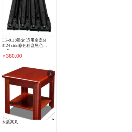
TK-8118墨盒 适用京瓷M
8124 cidn彩色粉盒黑色
（个）
380.00
￥
木质茶几