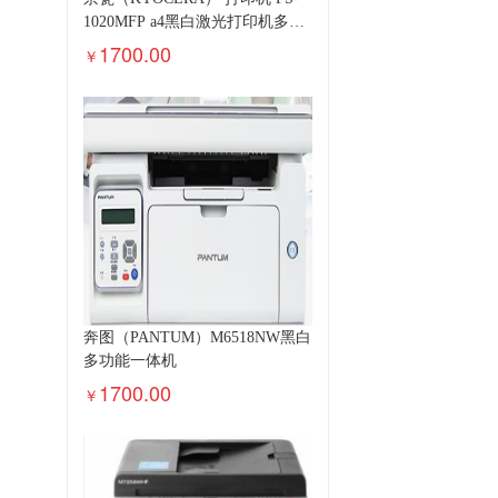
1020MFP a4黑白激光打印机多功
能一体机
1700.00
￥
奔图（PANTUM）M6518NW黑白
多功能一体机
1700.00
￥