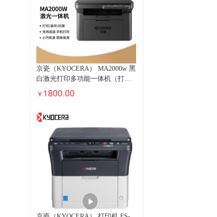
京瓷（KYOCERA） MA2000w 黑
白激光打印多功能一体机（打印
复印 扫描）
1800.00
￥
京瓷（KYOCERA） 打印机 FS-