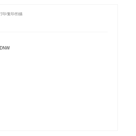
/打印/复印/扫描
DNW