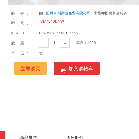
服 务：
由
阳原富利远城商贸有限公司
发货并提供售后服务
CM7310DNW
型 号：
s k u：
FLYC20231206154112
库存：
1000
数 量：
-
+
单 位：
台
立即购买
加入购物车
商品参数
售后服务